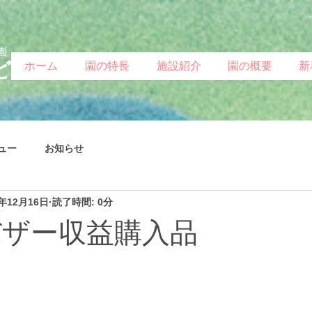
園
ど
ホーム
園の特長
施設紹介
園の概要
新
ュー
お知らせ
5年12月16日
読了時間: 0分
年バザー収益購入品