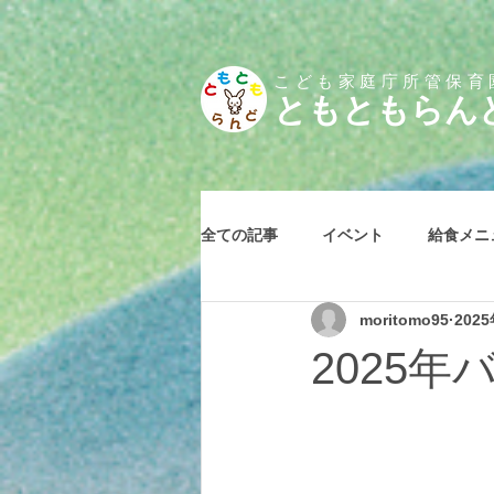
こども家庭庁所管保育
とも
ともらん
全ての記事
イベント
給食メニ
moritomo95
202
2025