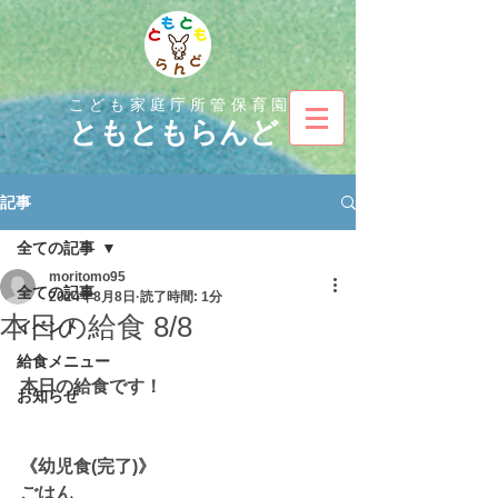
こども家庭庁所管保育園
とも
ともらんど
記事
全ての記事
moritomo95
全ての記事
2024年8月8日
読了時間: 1分
本日の給食 8/8
イベント
給食メニュー
本日の給食です！
お知らせ
《幼児食(完了)》
ごはん