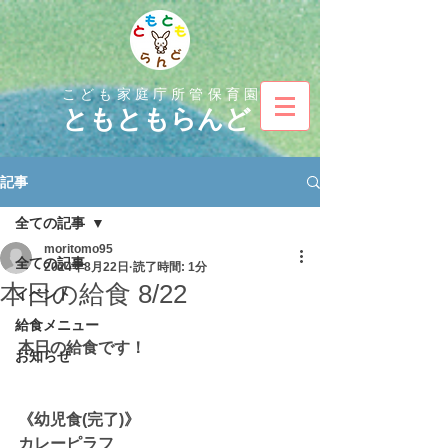
こども家庭庁所管保育園
とも
ともらんど
記事
全ての記事
moritomo95
全ての記事
2024年8月22日
読了時間: 1分
本日の給食 8/22
イベント
給食メニュー
本日の給食です！
お知らせ
《幼児食(完了)》
カレーピラフ