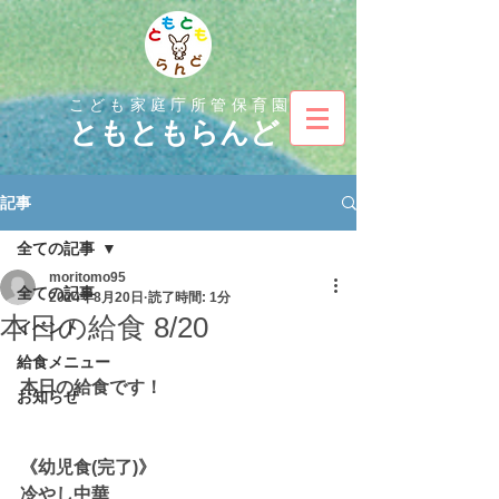
こども家庭庁所管保育園
とも
ともらんど
記事
全ての記事
moritomo95
全ての記事
2024年8月20日
読了時間: 1分
本日の給食 8/20
イベント
給食メニュー
本日の給食です！
お知らせ
《幼児食(完了)》
冷やし中華