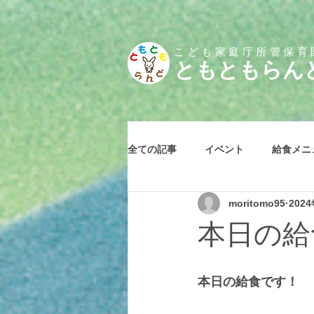
こども家庭庁所管保育
とも
ともらん
全ての記事
イベント
給食メニ
moritomo95
202
本日の給食
本日の給食です！