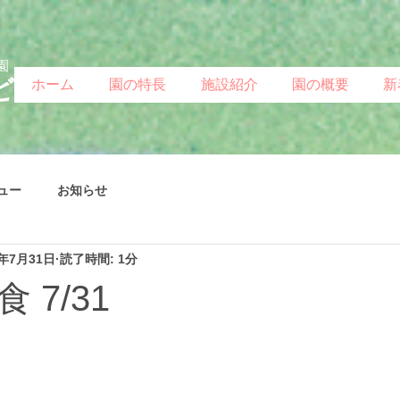
園
ど
ホーム
園の特長
施設紹介
園の概要
新
ュー
お知らせ
4年7月31日
読了時間: 1分
 7/31