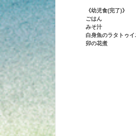
《幼児食(完了)》
ごはん
みそ汁
白身魚のラタトゥイ
卯の花煮