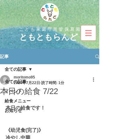
こども家庭庁所管保育園
とも
ともらんど
記事
全ての記事
moritomo95
全ての記事
2024年7月22日
読了時間: 1分
本日の給食 7/22
イベント
給食メニュー
本日の給食です！
お知らせ
《幼児食(完了)》
冷やし中華