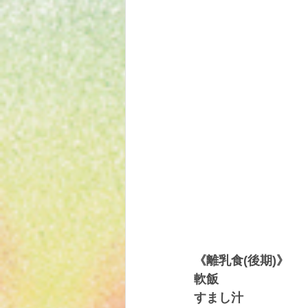
《離乳食(後期)》
軟飯
すまし汁