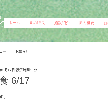
園
ど
ホーム
園の特長
施設紹介
園の概要
新
ュー
お知らせ
4年6月17日
読了時間: 1分
 6/17
す。