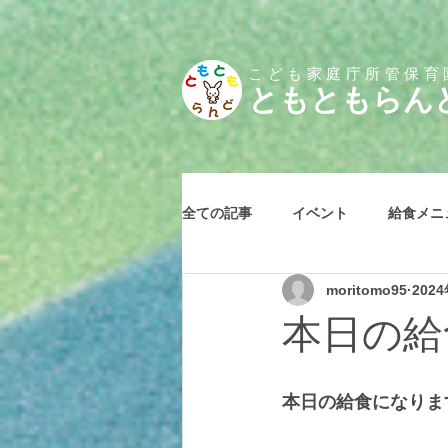
こども家庭庁所管保育
とも
ともらん
全ての記事
イベント
給食メニ
moritomo95
202
本日の給食
本日の給食になりま