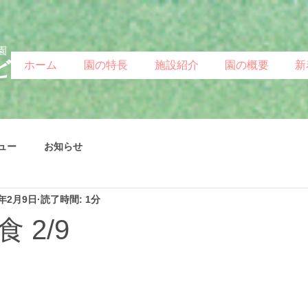
園
ど
ホーム
園の特長
施設紹介
園の概要
新
ュー
お知らせ
4年2月9日
読了時間: 1分
 2/9