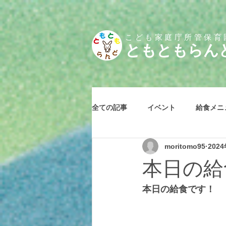
こども家庭庁所管保育
とも
ともらん
全ての記事
イベント
給食メニ
moritomo95
202
本日の給食
本日の給食です！