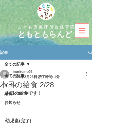
こども家庭庁所管保育園
とも
ともらんど
記事
全ての記事
moritomo95
全ての記事
2024年2月28日
読了時間: 1分
本日の給食 2/28
イベント
本日の給食です！
給食メニュー
お知らせ
幼児食(完了)