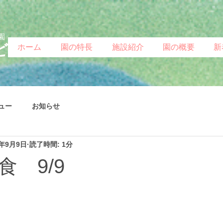
園
ど
ホーム
園の特長
施設紹介
園の概要
新
ュー
お知らせ
5年9月9日
読了時間: 1分
 9/9