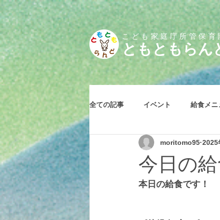
こども家庭庁所管保育
とも
ともらん
全ての記事
イベント
給食メニ
moritomo95
202
今日の給食
本日の給食です！