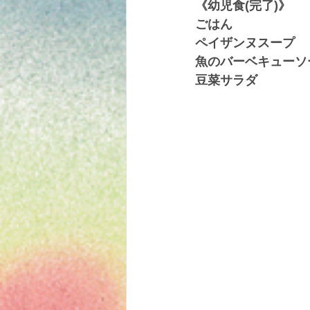
《幼児食(完了)》
ごはん
ペイザンヌスープ
魚のバーベキューソ
豆菜サラダ