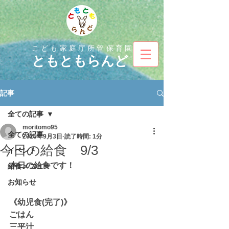
こども家庭庁所管保育園
とも
ともらんど
記事
全ての記事
moritomo95
全ての記事
2025年9月3日
読了時間: 1分
今日の給食 9/3
イベント
本日の給食です！
給食メニュー
お知らせ
《幼児食(完了)》
ごはん
三平汁