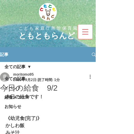
こども家庭庁所管保育園
とも
ともらんど
記事
全ての記事
moritomo95
全ての記事
2025年9月2日
読了時間: 1分
今日の給食 9/2
イベント
本日の給食です！
給食メニュー
お知らせ
《幼児食(完了)》
かしわ飯
みそ汁