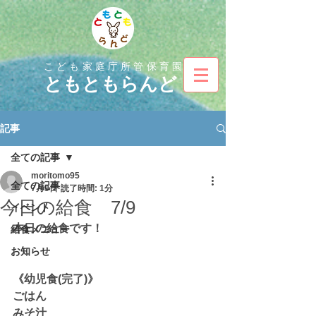
こども家庭庁所管保育園
とも
ともらんど
記事
全ての記事
moritomo95
全ての記事
7月9日
読了時間: 1分
今日の給食 7/9
イベント
本日の給食です！
給食メニュー
お知らせ
《幼児食(完了)》
ごはん
みそ汁