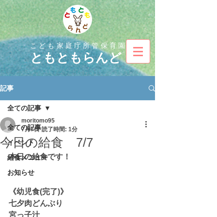
こども家庭庁所管保育園
とも
ともらんど
記事
全ての記事
moritomo95
全ての記事
7月7日
読了時間: 1分
今日の給食 7/7
イベント
本日の給食です！
給食メニュー
お知らせ
《幼児食(完了)》
七夕肉どんぶり
宮っ子汁