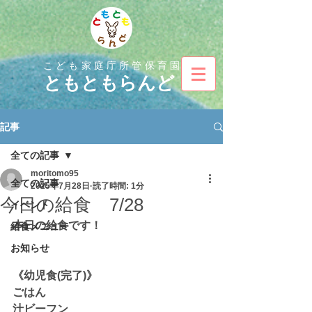
こども家庭庁所管保育園
とも
ともらんど
記事
全ての記事
moritomo95
全ての記事
2025年7月28日
読了時間: 1分
今日の給食 7/28
イベント
本日の給食です！
給食メニュー
お知らせ
《幼児食(完了)》
ごはん
汁ビーフン