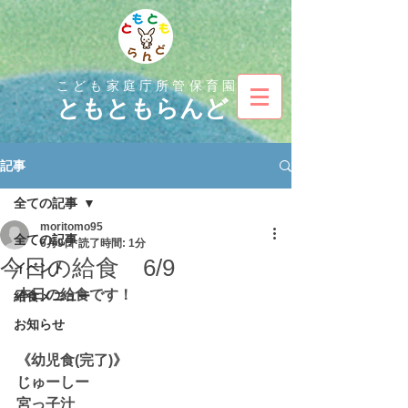
こども家庭庁所管保育園
とも
ともらんど
記事
全ての記事
moritomo95
全ての記事
6月9日
読了時間: 1分
今日の給食 6/9
イベント
本日の給食です！
給食メニュー
お知らせ
《幼児食(完了)》
じゅーしー
宮っ子汁