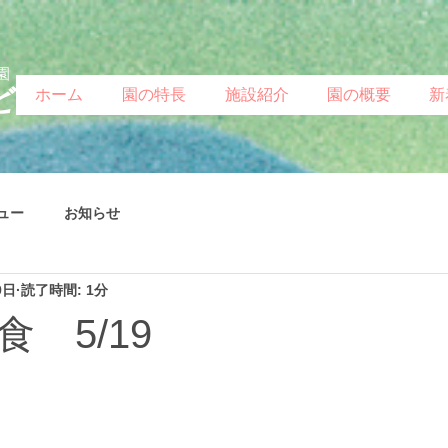
園
ど
ホーム
園の特長
施設紹介
園の概要
新
ュー
お知らせ
9日
読了時間: 1分
 5/19