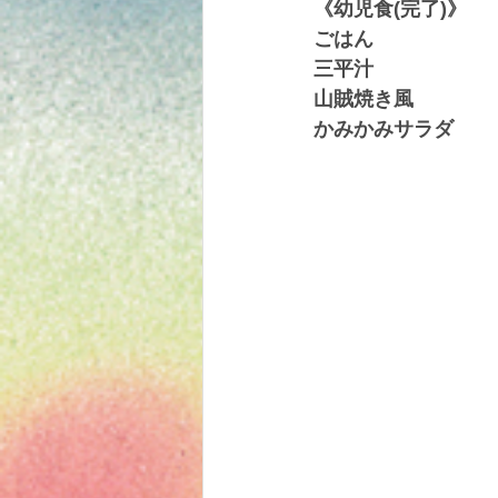
《幼児食(完了)》
ごはん
三平汁
山賊焼き風
かみかみサラダ