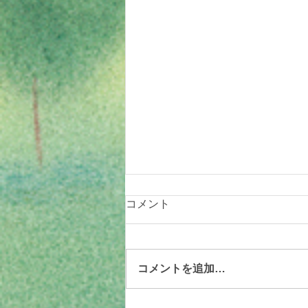
コメント
コメントを追加…
今日の給食 7/30