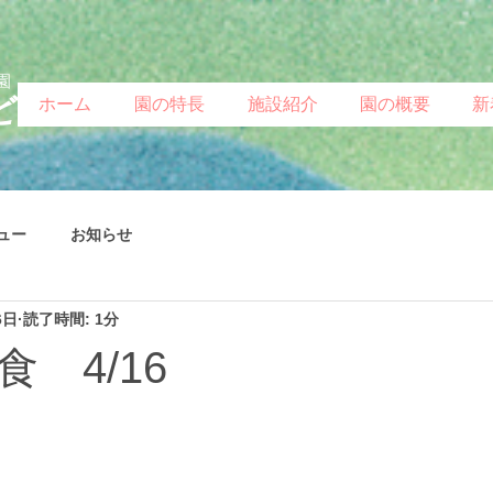
園
ど
ホーム
園の特長
施設紹介
園の概要
新
ュー
お知らせ
6日
読了時間: 1分
 4/16