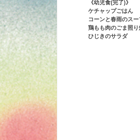
《幼児食(完了)》
ケチャップごはん
コーンと春雨のスー
鶏もも肉のごま照り
ひじきのサラダ