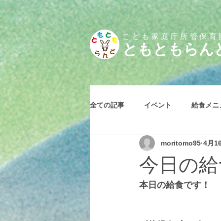
こども家庭庁所管保育
とも
ともらん
全ての記事
イベント
給食メニ
moritomo95
4月1
今日の給食
本日の給食です！