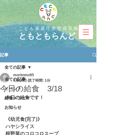
こども家庭庁所管保育園
とも
ともらんど
記事
全ての記事
moritomo95
全ての記事
3月18日
読了時間: 1分
今日の給食 3/18
イベント
本日の給食です！
給食メニュー
お知らせ
《幼児食(完了)》
ハヤシライス
根野菜のコロコロスープ