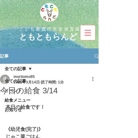
こども家庭庁所管保育園
とも
ともらんど
記事
全ての記事
moritomo95
全ての記事
2025年3月14日
読了時間: 1分
今日の給食 3/14
イベント
給食メニュー
本日の給食です！
お知らせ
《幼児食(完了)》
じゃこ菜ごはん