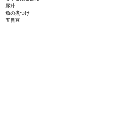
豚汁
魚の煮つけ
五目豆