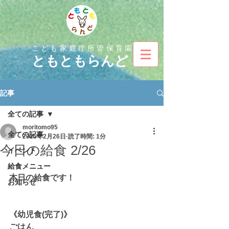
こども家庭庁所管保育園
とも
ともらんど
記事
全ての記事
moritomo95
全ての記事
2025年2月26日
読了時間: 1分
今日の給食 2/26
イベント
給食メニュー
本日の給食です！
お知らせ
《幼児食(完了)》
ごはん