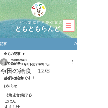
こども家庭庁所管保育園
とも
ともらんど
記事
全ての記事
moritomo95
全ての記事
2025年12月8日
読了時間: 1分
今日の給食 12/8
イベント
本日の給食です！
給食メニュー
お知らせ
《幼児食(完了)》
ごはん
すまし汁