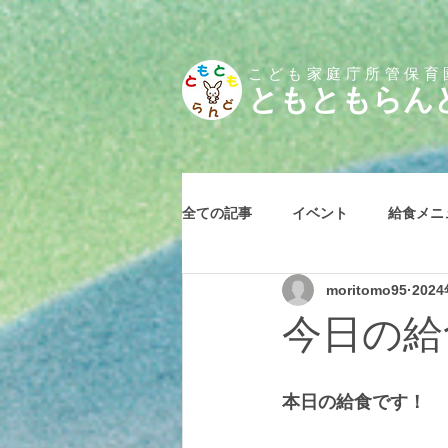
こども家庭庁所管保育
とも
ともらん
全ての記事
イベント
給食メニ
moritomo95
202
今日の給食
本日の給食です！