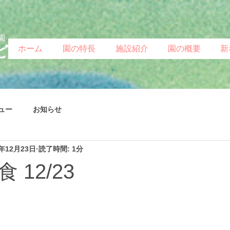
園
ど
ホーム
園の特長
施設紹介
園の概要
新
ュー
お知らせ
4年12月23日
読了時間: 1分
 12/23