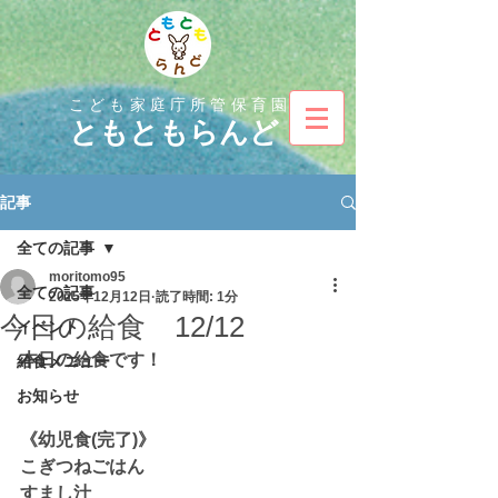
こども家庭庁所管保育園
とも
ともらんど
記事
全ての記事
moritomo95
全ての記事
2025年12月12日
読了時間: 1分
今日の給食 12/12
イベント
本日の給食です！
給食メニュー
お知らせ
《幼児食(完了)》
こぎつねごはん
すまし汁