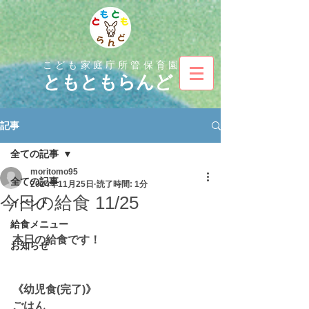
こども家庭庁所管保育園
とも
ともらんど
記事
全ての記事
moritomo95
全ての記事
2024年11月25日
読了時間: 1分
今日の給食 11/25
イベント
給食メニュー
本日の給食です！
お知らせ
《幼児食(完了)》
ごはん