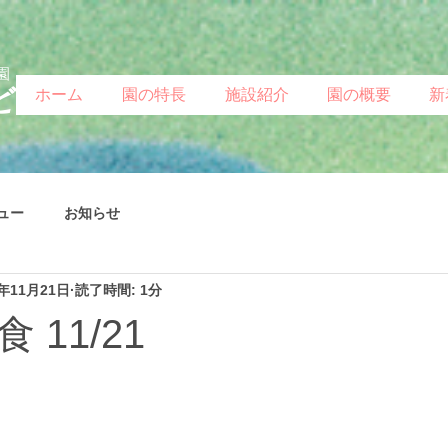
園
ど
ホーム
園の特長
施設紹介
園の概要
新
ュー
お知らせ
4年11月21日
読了時間: 1分
 11/21