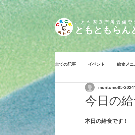
こども家庭庁所管保育
とも
ともらん
全ての記事
イベント
給食メニ
moritomo95
202
今日の給食
本日の給食です！