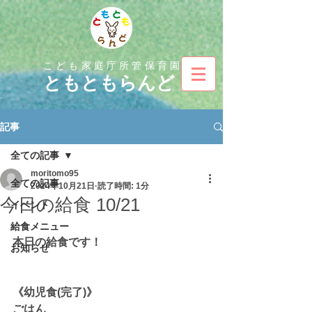
こども家庭庁所管保育園
とも
ともらんど
記事
全ての記事
moritomo95
全ての記事
2024年10月21日
読了時間: 1分
今日の給食 10/21
イベント
給食メニュー
本日の給食です！
お知らせ
《幼児食(完了)》
ごはん