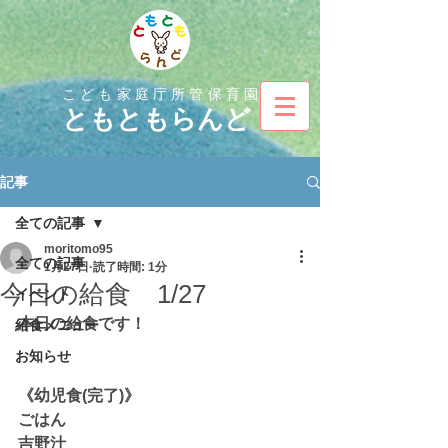
こども家庭庁所管保育園
とも
ともらんど
記事
全ての記事
moritomo95
全ての記事
1月27日
読了時間: 1分
今日の給食 1/27
イベント
本日の給食です！
給食メニュー
お知らせ
《幼児食(完了)》
ごはん
吉野汁